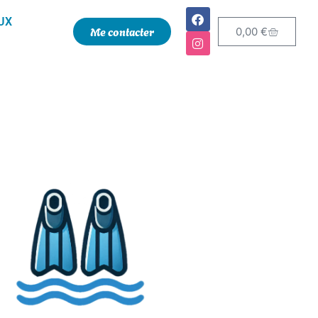
UX
Me contacter
0,00
€