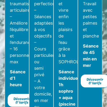
traumatisme
perfectionner
et
Travail
articulaire
–
vivre
avec
–
Séances
enfin
petites
Améliore
adaptées
les
palmes
l’équilibre
à vos
plaisirs
et
et
objectifs
de
planche
l’endurance
–
l’eau
Séance
– 16
Cours
grâce
de 45
personnes
particulier
à la
min en
max
ou
SOPHROLOGIE
mer
semi
Séance
Séance
privé
d’1
individuelle
Découvrir
– A
& tarifs
heure
1h
votre
sophro
domicile,
+ aqua
Découvrir
en mer
& tarifs
(piscine
ou