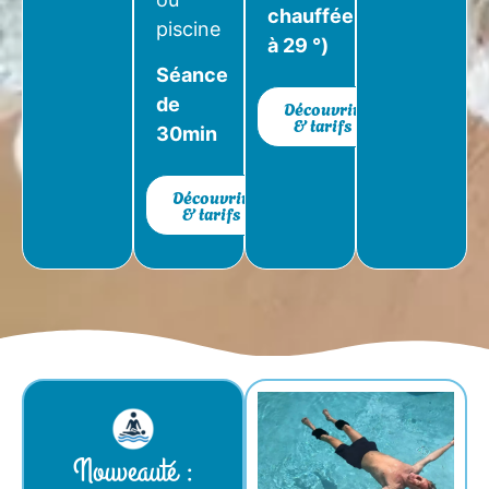
chauffée
piscine
à 29 °)
Séance
de
Découvrir
& tarifs
30min
Découvrir
& tarifs
Nouveauté :