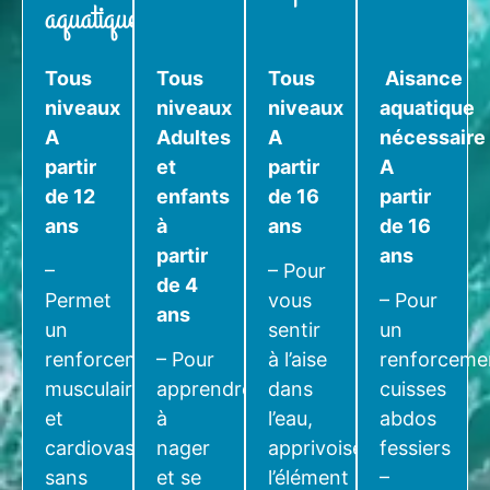
aquatique
Tous
Tous
Tous
Aisance
niveaux
niveaux
niveaux
aquatique
A
Adultes
A
nécessaire
partir
et
partir
A
de 12
enfants
de 16
partir
ans
à
ans
de 16
partir
ans
–
– Pour
de 4
Permet
vous
– Pour
ans
un
sentir
un
renforcement
– Pour
à l’aise
renforceme
musculaire
apprendre
dans
cuisses
et
à
l’eau,
abdos
cardiovasculaire
nager
apprivoiser
fessiers
sans
et se
l’élément
–