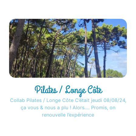
Lire la suite »
Pilates / Longe Côte
Collab Pilates / Longe Côte C’était jeudi 08/08/24,
ça vous & nous a plu ! Alors…. Promis, on
renouvelle l’expérience
Lire la suite »