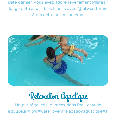
L’été dernier, vous avez adoré l’évènement Pilates /
longe côte aux sables blancs avec @jefwestforme
Alors cette année, on vous
Lire la suite »
Relaxation Aquatique
Un pur régal ces journées dans l’eau chaude
#douceur#flow#waterlover#relaxationaquatique#atma#