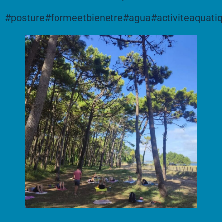
#posture
#formeetbienetre
#agua
#activiteaquati