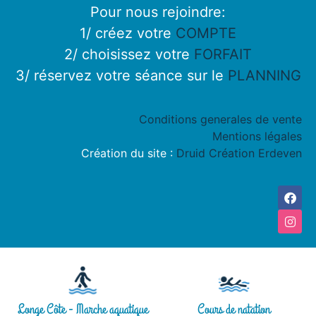
Pour nous rejoindre:
1/ créez votre
COMPTE
2/ choisissez votre
FORFAIT
3/ réservez votre séance sur le
PLANNING
Conditions generales de vente
Mentions légales
Création du site :
Druid Création Erdeven
Longe Côte - Marche aquatique
Cours de natation